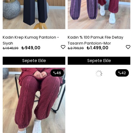
Kadın Krep Kumaş Pantolon -
Kadın % 100 Pamuk File Detay
Siyah
Tasarım Pantolon-Mor
₺949,00
₺1.499,00
₺1.649,99
₺2.799,99
Sepete Ekle
Sepete Ekle
%46
%42