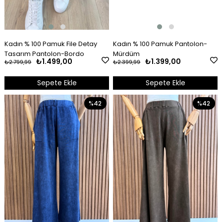
Kadın % 100 Pamuk File Detay
Kadın % 100 Pamuk Pantolon-
Tasarım Pantolon-Bordo
Mürdüm
₺1.499,00
₺1.399,00
₺2.799,99
₺2.399,99
Sepete Ekle
Sepete Ekle
%42
%42