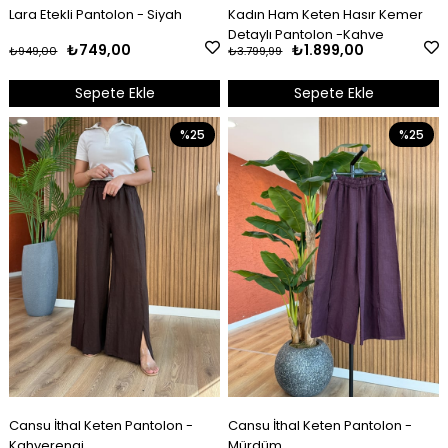
Kadın Ham Keten Hasır Kemer
Lara Etekli Pantolon - Siyah
Detaylı Pantolon -Kahve
₺1.899,00
₺749,00
₺3.799,99
₺949,00
Sepete Ekle
Sepete Ekle
%25
%25
Cansu İthal Keten Pantolon -
Cansu İthal Keten Pantolon -
Kahverengi
Mürdüm