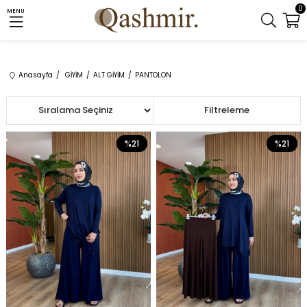
0
MENU
Anasayfa
GİYİM
ALT GİYİM
PANTOLON
Sıralama
Filtreleme
%21
%21