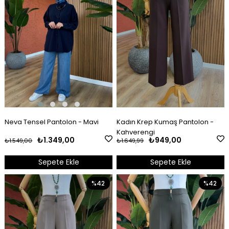
Neva Tensel Pantolon - Mavi
Kadın Krep Kumaş Pantolon -
Kahverengi
₺1.349,00
₺949,00
₺1.549,00
₺1.649,99
Sepete Ekle
Sepete Ekle
%42
%42