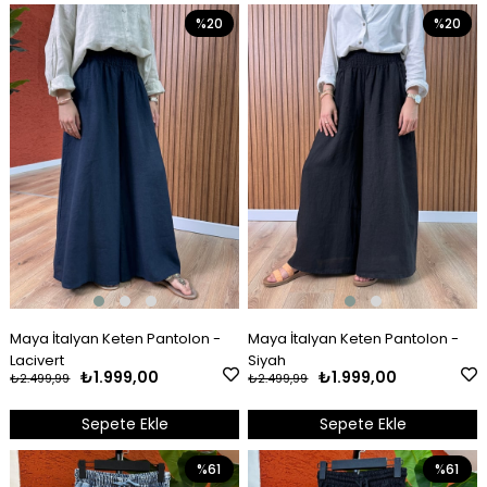
%20
%20
Maya İtalyan Keten Pantolon -
Maya İtalyan Keten Pantolon -
Lacivert
Siyah
₺1.999,00
₺1.999,00
₺2.499,99
₺2.499,99
Sepete Ekle
Sepete Ekle
%61
%61