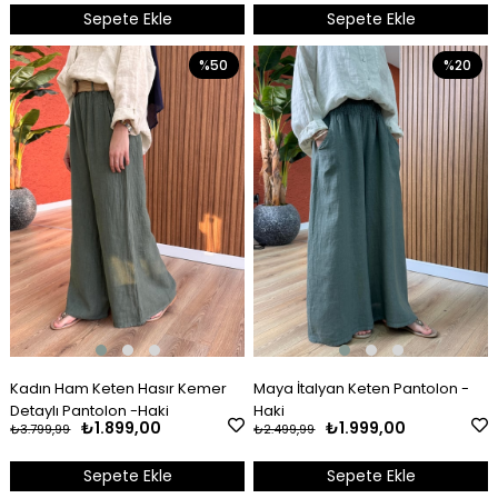
Sepete Ekle
Sepete Ekle
%50
%20
Kadın Ham Keten Hasır Kemer
Maya İtalyan Keten Pantolon -
Detaylı Pantolon -Haki
Haki
₺1.899,00
₺1.999,00
₺3.799,99
₺2.499,99
Sepete Ekle
Sepete Ekle