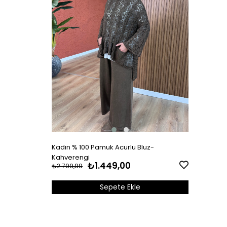
Kadın % 100 Pamuk Acurlu Bluz-
Kahverengi
₺1.449,00
₺2.799,99
Sepete Ekle