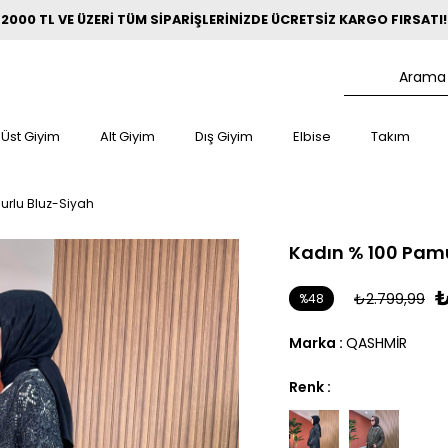
2000 TL VE ÜZERİ TÜM SİPARİŞLERİNİZDE ÜCRETSİZ KARGO FIRSATI!
Üst Giyim
Alt Giyim
Dış Giyim
Elbise
Takım
urlu Bluz-Siyah
Kadın % 100 Pamu
₺
₺2.799,99
%
48
İndirim
Marka
:
QASHMİR
Renk :