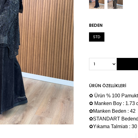
BEDEN
STD
ÜRÜN ÖZELLIKLERI
✿ Ürün % 100 Pamukt
✿ Manken Boy : 1.73 
✿Manken Beden : 42
✿STANDART Bedendir
✿Yıkama Talmiatı : 30