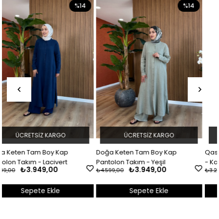
%14
%15
ÜCRETSIZ KARGO
ÜCRETSIZ KARGO
Doğa Keten Tam Boy Kap
Qashmir Kapüşonlu Keten Takı
Pantolon Takım - Yeşil
- Kahverengi
₺3.949,00
₺2.799,00
₺4.599,00
₺3.299,00
Sepete Ekle
Sepete Ekle