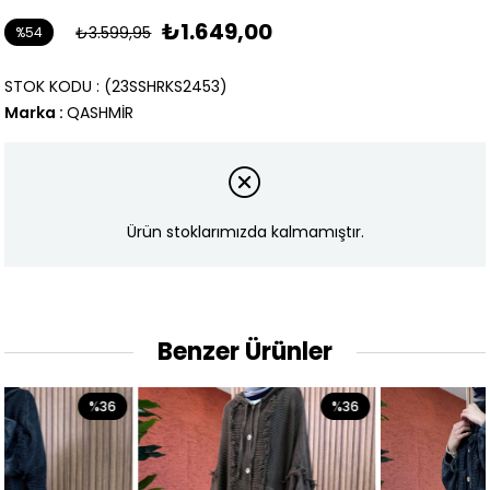
₺1.649,00
₺3.599,95
%
54
İndirim
STOK KODU
(23SSHRKS2453)
Marka
:
QASHMİR
Ürün stoklarımızda kalmamıştır.
Benzer Ürünler
%36
%36