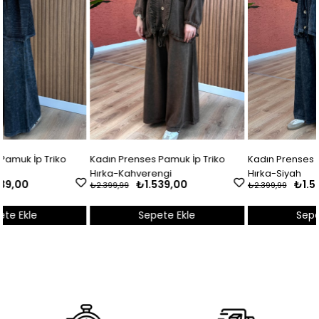
Kadın Prenses Pamuk İp Triko
Kadın Prenses Pamuk İp Triko
Hırka-Kahverengi
Hırka-Siyah
₺1.539,00
₺1.539,00
₺2.399,99
₺2.399,99
Sepete Ekle
Sepete Ekle